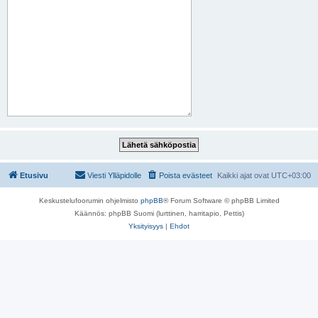
Etusivu
Viesti Ylläpidolle
Poista evästeet
Kaikki ajat ovat
UTC+03:00
Keskustelufoorumin ohjelmisto
phpBB
® Forum Software © phpBB Limited
Käännös: phpBB Suomi (lurttinen, harritapio, Pettis)
Yksityisyys
|
Ehdot