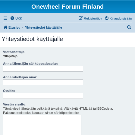
Onewheel Forum Finland
UKK
Rekisteröidy
Kirjaudu sisään
E
Etusivu
Yhteystiedot käyttäjälle
t
Yhteystiedot käyttäjälle
s
i
Vastaanottaja:
Ylläpitäjä
Anna lähettäjän sähköpostiosoite:
Anna lähettäjän nimi:
Otsikko:
Viestin sisältö:
Tämä viesti lähetetään pelkkänä tekstinä. Älä käytä HTML:ää tai BBCode:a.
Palautusosoitteeksi laitetaan sinun sähköpostiosoite.