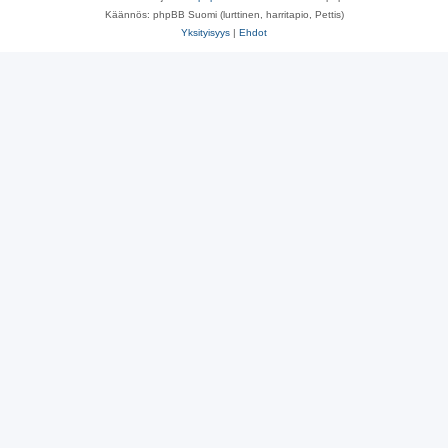
Käännös: phpBB Suomi (lurttinen, harritapio, Pettis)
Yksityisyys
|
Ehdot