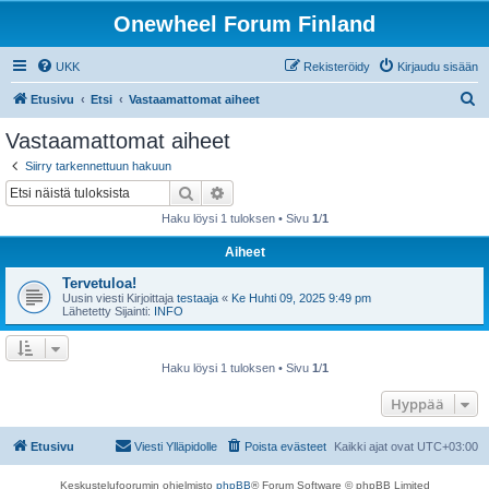
Onewheel Forum Finland
UKK
Rekisteröidy
Kirjaudu sisään
E
Etusivu
Etsi
Vastaamattomat aiheet
t
Vastaamattomat aiheet
s
Siirry tarkennettuun hakuun
i
Etsi
Tarkennettu haku
Haku löysi 1 tuloksen • Sivu
1
/
1
Aiheet
Tervetuloa!
Uusin viesti Kirjoittaja
testaaja
«
Ke Huhti 09, 2025 9:49 pm
Lähetetty Sijainti:
INFO
Haku löysi 1 tuloksen • Sivu
1
/
1
Hyppää
Etusivu
Viesti Ylläpidolle
Poista evästeet
Kaikki ajat ovat
UTC+03:00
Keskustelufoorumin ohjelmisto
phpBB
® Forum Software © phpBB Limited