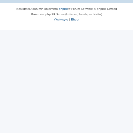
Keskustelufoorumin ohjelmisto
phpBB
® Forum Software © phpBB Limited
Käännös: phpBB Suomi (lurttinen, harritapio, Pettis)
Yksityisyys
|
Ehdot