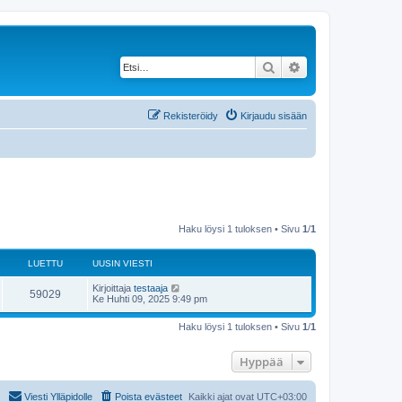
Etsi
Tarkennettu haku
Rekisteröidy
Kirjaudu sisään
Haku löysi 1 tuloksen • Sivu
1
/
1
LUETTU
UUSIN VIESTI
Kirjoittaja
testaaja
59029
Ke Huhti 09, 2025 9:49 pm
Haku löysi 1 tuloksen • Sivu
1
/
1
Hyppää
Viesti Ylläpidolle
Poista evästeet
Kaikki ajat ovat
UTC+03:00