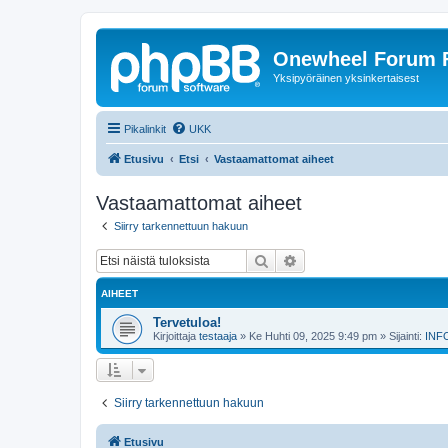
Onewheel Forum F
Yksipyöräinen yksinkertaisest
Pikalinkit
UKK
Etusivu
Etsi
Vastaamattomat aiheet
Vastaamattomat aiheet
Siirry tarkennettuun hakuun
Etsi
Tarkennettu haku
AIHEET
Tervetuloa!
Kirjoittaja
testaaja
»
Ke Huhti 09, 2025 9:49 pm
» Sijainti:
INF
Siirry tarkennettuun hakuun
Etusivu