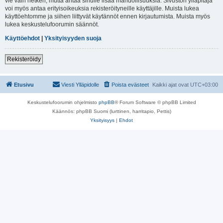
vie vain hetken, mutta antaa sinulle lisää mahdollisuuksia. Sivuston ylläpitäjä
voi myös antaa erityisoikeuksia rekisteröityneille käyttäjille. Muista lukea
käyttöehtomme ja siihen liittyvät käytännöt ennen kirjautumista. Muista myös
lukea keskustelufoorumin säännöt.
Käyttöehdot
|
Yksityisyyden suoja
Rekisteröidy
Etusivu
Viesti Ylläpidolle
Poista evästeet
Kaikki ajat ovat
UTC+03:00
Keskustelufoorumin ohjelmisto
phpBB
® Forum Software © phpBB Limited
Käännös: phpBB Suomi (lurttinen, harritapio, Pettis)
Yksityisyys
|
Ehdot