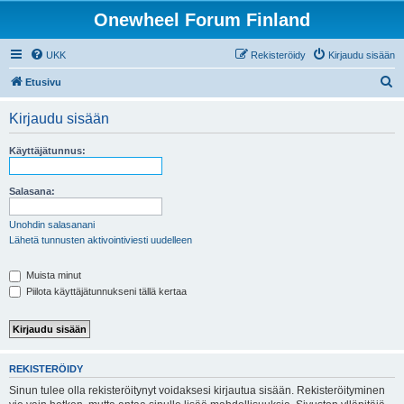
Onewheel Forum Finland
UKK
Rekisteröidy
Kirjaudu sisään
E
Etusivu
t
Kirjaudu sisään
s
i
Käyttäjätunnus:
Salasana:
Unohdin salasanani
Lähetä tunnusten aktivointiviesti uudelleen
Muista minut
Piilota käyttäjätunnukseni tällä kertaa
REKISTERÖIDY
Sinun tulee olla rekisteröitynyt voidaksesi kirjautua sisään. Rekisteröityminen