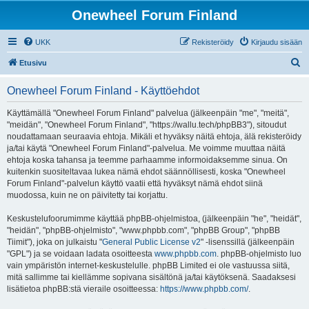
Onewheel Forum Finland
UKK
Rekisteröidy
Kirjaudu sisään
E
Etusivu
t
Onewheel Forum Finland - Käyttöehdot
s
i
Käyttämällä "Onewheel Forum Finland" palvelua (jälkeenpäin "me", "meitä",
"meidän", "Onewheel Forum Finland", "https://wallu.tech/phpBB3"), sitoudut
noudattamaan seuraavia ehtoja. Mikäli et hyväksy näitä ehtoja, älä rekisteröidy
ja/tai käytä "Onewheel Forum Finland"-palvelua. Me voimme muuttaa näitä
ehtoja koska tahansa ja teemme parhaamme informoidaksemme sinua. On
kuitenkin suositeltavaa lukea nämä ehdot säännöllisesti, koska "Onewheel
Forum Finland"-palvelun käyttö vaatii että hyväksyt nämä ehdot siinä
muodossa, kuin ne on päivitetty tai korjattu.
Keskustelufoorumimme käyttää phpBB-ohjelmistoa, (jälkeenpäin "he", "heidät",
"heidän", "phpBB-ohjelmisto", "www.phpbb.com", "phpBB Group", "phpBB
Tiimit"), joka on julkaistu "
General Public License v2
" -lisenssillä (jälkeenpäin
"GPL") ja se voidaan ladata osoitteesta
www.phpbb.com
. phpBB-ohjelmisto luo
vain ympäristön internet-keskustelulle. phpBB Limited ei ole vastuussa siitä,
mitä sallimme tai kiellämme sopivana sisältönä ja/tai käytöksenä. Saadaksesi
lisätietoa phpBB:stä vieraile osoitteessa:
https://www.phpbb.com/
.