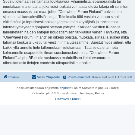
Suostut olemaan esittämättä loukkaavaa, vihamielistä, epämoraalista tai
muutakaan materiaalia, joka voisi loukata voimassa olevia lakeja oli se sitten
omassa maassasi, se maa, johon "Onewheel Forum Finland"-palvelin on
sijoitettu tai kansainvälisiä lakeja. Toimimalla tätä vastoin voidaan sinut
välittömästi ja lopullisesti poistaa järjestelmän käyttäjistä ja tarvittaessa
internet-yhteydentarjoajaasi otetaan yhteyttä. Kaikkien viestien IP-osoite
tallennetaan näiden ehtojen noudattamisen tarkkailua varten. Hyväksyt, että
"Onewheel Forum Finland" on oikeus poistaa, muokata, siirtää ja sulkea mikä
tahansa keskusteluketju tai viesti niin halutessamme. Suostut myös siihen, että
kaikki yllä annettu tieto tallennetaan tietokantaan. Tätä tietoa ei anneta
kolmannelle osapuolelle ilman suostumustasi, mutta "Onewheel Forum
Finland" tai phpBB ei ole vastuussa mahdollisen tietoturvamurron
aiheuttamasta tietojen vuodosta ulkopuolisille tahoille.
Etusivu
Viesti Ylläpidolle
Poista evästeet
Kaikki ajat ovat
UTC+03:00
Keskustelufoorumin ohjelmisto
phpBB
® Forum Software © phpBB Limited
Käännös: phpBB Suomi (lurttinen, harritapio, Pettis)
Yksityisyys
|
Ehdot