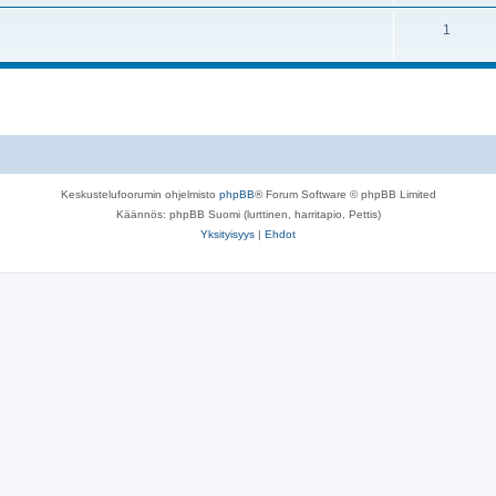
1
Keskustelufoorumin ohjelmisto
phpBB
® Forum Software © phpBB Limited
Käännös: phpBB Suomi (lurttinen, harritapio, Pettis)
Yksityisyys
|
Ehdot