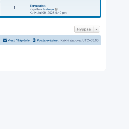
Tervetuloa!
1
N
Kirjoittaja
testaaja
ä
Ke Huhti 09, 2025 9:49 pm
y
t
ä
u
Hyppää
u
s
i
n
Viesti Ylläpidolle
Poista evästeet
Kaikki ajat ovat
UTC+03:00
v
i
e
s
t
i