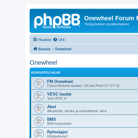
Onewheel Forum F
Yksipyöräinen yksinkertaisest
Pikalinkit
UKK
Etusivu
Onewheel
Onewheel
KESKUSTELUALUE
FM Onewheel
Future Motionin laudat(+ XR pint PintX GT GT-S)
VESC laudat
"just VESC it"
Akut
Alkuperäis, tarvike ja omavalmiste -akut
BMS
BMS keskustelu
Ryhmäajot
Kimppakivaa?