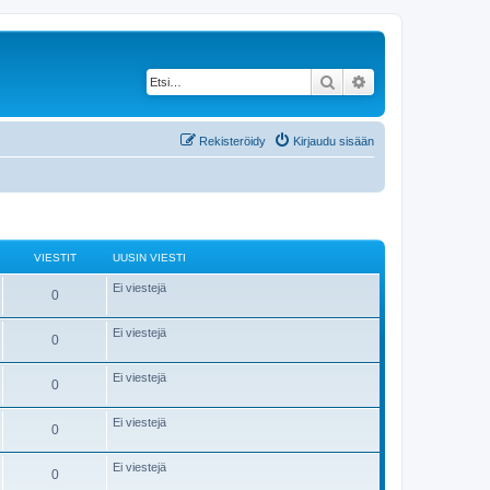
Etsi
Tarkennettu haku
Rekisteröidy
Kirjaudu sisään
VIESTIT
UUSIN VIESTI
Ei viestejä
0
Ei viestejä
0
Ei viestejä
0
Ei viestejä
0
Ei viestejä
0