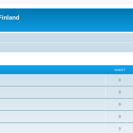
inland
AIHEET
0
0
0
0
0