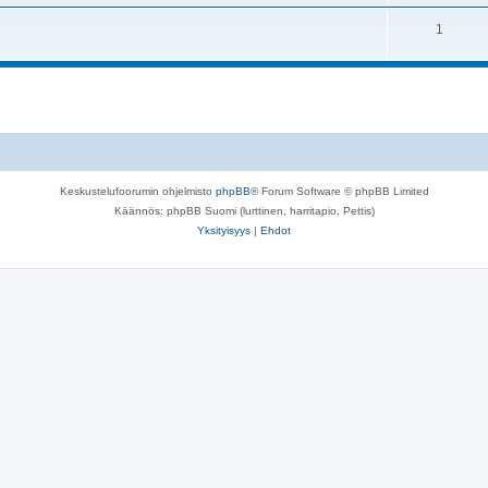
1
Keskustelufoorumin ohjelmisto
phpBB
® Forum Software © phpBB Limited
Käännös: phpBB Suomi (lurttinen, harritapio, Pettis)
Yksityisyys
|
Ehdot