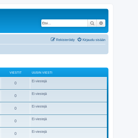
Etsi
Tarkennettu haku
Rekisteröidy
Kirjaudu sisään
VIESTIT
UUSIN VIESTI
Ei viestejä
0
Ei viestejä
0
Ei viestejä
0
Ei viestejä
0
Ei viestejä
0