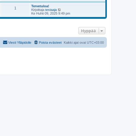
Tervetuloa!
1
N
Kirjoittaja
testaaja
ä
Ke Huhti 09, 2025 9:49 pm
y
t
ä
u
Hyppää
u
s
i
n
Viesti Ylläpidolle
Poista evästeet
Kaikki ajat ovat
UTC+03:00
v
i
e
s
t
i