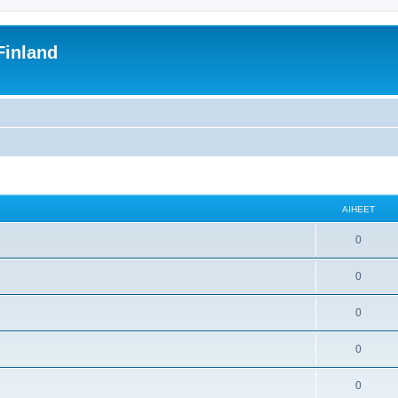
inland
AIHEET
0
0
0
0
0