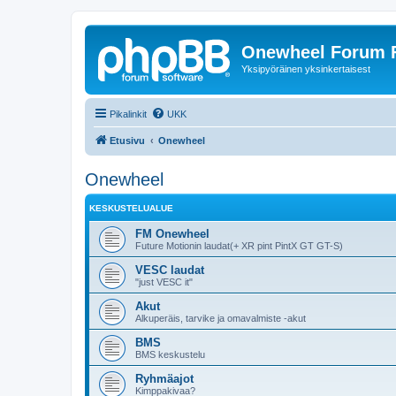
Onewheel Forum F
Yksipyöräinen yksinkertaisest
Pikalinkit
UKK
Etusivu
Onewheel
Onewheel
KESKUSTELUALUE
FM Onewheel
Future Motionin laudat(+ XR pint PintX GT GT-S)
VESC laudat
"just VESC it"
Akut
Alkuperäis, tarvike ja omavalmiste -akut
BMS
BMS keskustelu
Ryhmäajot
Kimppakivaa?