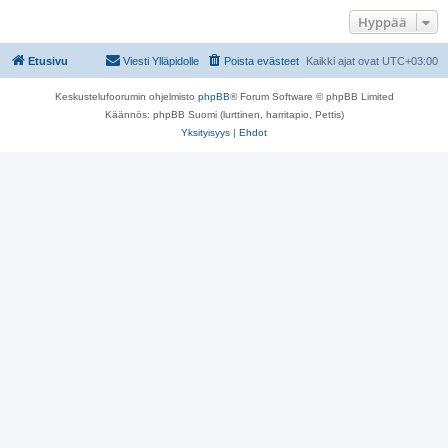
Hyppää
Etusivu
Viesti Ylläpidolle
Poista evästeet
Kaikki ajat ovat
UTC+03:00
Keskustelufoorumin ohjelmisto
phpBB
® Forum Software © phpBB Limited
Käännös: phpBB Suomi (lurttinen, harritapio, Pettis)
Yksityisyys
|
Ehdot