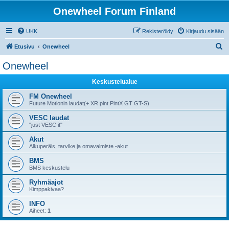
Onewheel Forum Finland
UKK
Rekisteröidy
Kirjaudu sisään
E
Etusivu
Onewheel
t
Onewheel
s
Keskustelualue
i
FM Onewheel
Future Motionin laudat(+ XR pint PintX GT GT-S)
VESC laudat
"just VESC it"
Akut
Alkuperäis, tarvike ja omavalmiste -akut
BMS
BMS keskustelu
Ryhmäajot
Kimppakivaa?
INFO
Aiheet:
1