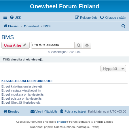
Onewheel Forum Finland
UKK
Rekisteröidy
Kirjaudu sisään
E
Etusivu
Onewheel
BMS
t
BMS
s
Etsi
Tarkennettu haku
Uusi Aihe
i
0 viestiketjua • Sivu
1
/
1
Tällä alueella ei ole viestejä.
Hyppää
KESKUSTELUALUEEN OIKEUDET
Et voi
kirjoittaa uusia viestejä
Et voi
vastata viestiketjuihin
Et voi
muokata omia viestejäsi
Et voi
poistaa omia viestejäsi
Et voi
lähettää liitetiedostoja
Etusivu
Viesti Ylläpidolle
Poista evästeet
Kaikki ajat ovat
UTC+03:00
Keskustelufoorumin ohjelmisto
phpBB
® Forum Software © phpBB Limited
Käännös: phpBB Suomi (lurttinen, harritapio, Pettis)